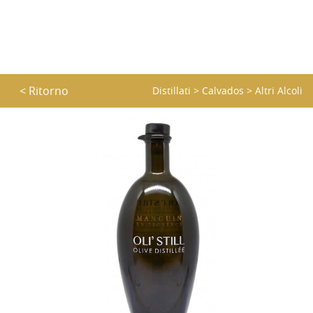
< Ritorno
Distillati
>
Calvados
>
Altri Alcoli