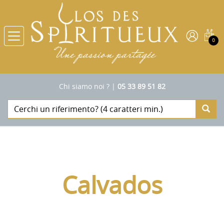
0
Chi siamo noi ?
|
05 33 89 51 82
Calvados