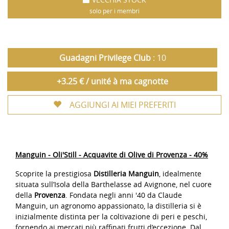
solo per i membri
Guadagni Privilege Club
: 10
+3.25 € / unité à ma cagnotte
AGGIUNGI AI MIEI PREFERITI
Manguin - Oli'Still - Acquavite di Olive di Provenza - 40%
Scoprite la prestigiosa
Distilleria Manguin
, idealmente
situata sull’Isola della Barthelasse ad Avignone, nel cuore
della
Provenza
. Fondata negli anni '40 da Claude
Manguin, un agronomo appassionato, la distilleria si è
inizialmente distinta per la coltivazione di peri e peschi,
fornendo ai mercati più raffinati frutti d’eccezione. Dal