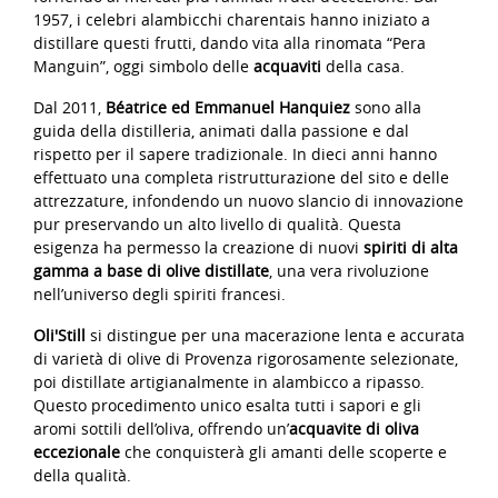
1957, i celebri alambicchi charentais hanno iniziato a
distillare questi frutti, dando vita alla rinomata “Pera
Manguin”, oggi simbolo delle
acquaviti
della casa.
Dal 2011,
Béatrice ed Emmanuel Hanquiez
sono alla
guida della distilleria, animati dalla passione e dal
rispetto per il sapere tradizionale. In dieci anni hanno
effettuato una completa ristrutturazione del sito e delle
attrezzature, infondendo un nuovo slancio di innovazione
pur preservando un alto livello di qualità. Questa
esigenza ha permesso la creazione di nuovi
spiriti di alta
gamma a base di olive distillate
, una vera rivoluzione
nell’universo degli spiriti francesi.
Oli'Still
si distingue per una macerazione lenta e accurata
di varietà di olive di Provenza rigorosamente selezionate,
poi distillate artigianalmente in alambicco a ripasso.
Questo procedimento unico esalta tutti i sapori e gli
aromi sottili dell’oliva, offrendo un’
acquavite di oliva
eccezionale
che conquisterà gli amanti delle scoperte e
della qualità.