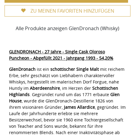
ZU MEINEN FAVORITEN HINZUFÜGEN
Alle Produkte anzeigen GlenDronach (Whisky)
GLENDRONACH - 27 Jahre - Single Cask Oloroso
Puncheon - Abgefüllt 2021 - Jahrgang 1993 - 54,20%
GlenDronach
ist ein
schottischer Single Malt
mit reichem
Erbe, sehr geschätzt von Liebhabern charaktervoller
Whiskys, hergestellt im malerischen Dorf Forgue, nahe
Huntly im
Aberdeenshire
, im Herzen der
Schottischen
Highlands
. Gegründet rund um das 1771 erbaute
Glen
House
, wurde die GlenDronach-Destillerie 1826 von
ihrem visionären Gründer,
James Allardice
, gegründet. Im
Laufe der Jahrhunderte erlebte sie mehrere
Besitzerwechsel, bevor sie 1960 eine Tochtergesellschaft
von Teacher and Sons wurde, bekannt für ihre
renommierten Blends. Nach einer Inaktivitätsphase ab