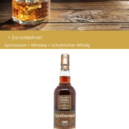
< Zurückkehren
Spirituosen
>
Whiskey
>
Schottischer Whisky