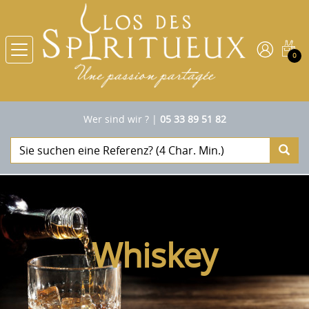
0
Wer sind wir ?
|
05 33 89 51 82
Whiskey