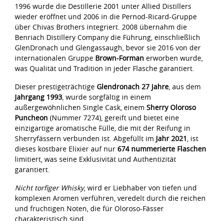
1996 wurde die Destillerie 2001 unter Allied Distillers
wieder eröffnet und 2006 in die Pernod-Ricard-Gruppe
über Chivas Brothers integriert. 2008 übernahm die
Benriach Distillery Company die Führung, einschließlich
GlenDronach und Glengassaugh, bevor sie 2016 von der
internationalen Gruppe
Brown-Forman
erworben wurde,
was Qualität und Tradition in jeder Flasche garantiert.
Dieser prestigeträchtige
Glendronach 27 Jahre
, aus dem
Jahrgang 1993
, wurde sorgfältig in einem
außergewöhnlichen Single Cask, einem
Sherry Oloroso
Puncheon
(Nummer 7274), gereift und bietet eine
einzigartige aromatische Fülle, die mit der Reifung in
Sherryfässern verbunden ist. Abgefüllt im
Jahr 2021
, ist
dieses kostbare Elixier auf nur
674 nummerierte Flaschen
limitiert, was seine Exklusivität und Authentizität
garantiert.
Nicht torfiger Whisky
, wird er Liebhaber von tiefen und
komplexen Aromen verführen, veredelt durch die reichen
und fruchtigen Noten, die für Oloroso-Fässer
charakteristisch sind.