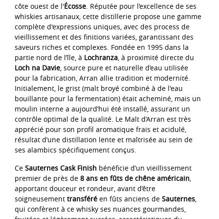
côte ouest de l'
Écosse
. Réputée pour l’excellence de ses
whiskies artisanaux, cette distillerie propose une gamme
complète d'expressions uniques, avec des process de
vieillissement et des finitions variées, garantissant des
saveurs riches et complexes. Fondée en 1995 dans la
partie nord de l’île, à
Lochranza
, à proximité directe du
Loch na Davie
, source pure et naturelle d’eau utilisée
pour la fabrication, Arran allie tradition et modernité.
Initialement, le grist (malt broyé combiné à de l'eau
bouillante pour la fermentation) était acheminé, mais un
moulin interne a aujourd’hui été installé, assurant un
contrôle optimal de la qualité. Le Malt d’Arran est très
apprécié pour son profil aromatique frais et acidulé,
résultat d’une distillation lente et maîtrisée au sein de
ses alambics spécifiquement conçus.
Ce
Sauternes Cask Finish
bénéficie d’un vieillissement
premier de près de
8 ans en fûts de chêne américain
,
apportant douceur et rondeur, avant d’être
soigneusement
transféré
en fûts anciens de
Sauternes
,
qui confèrent à ce whisky ses nuances gourmandes,