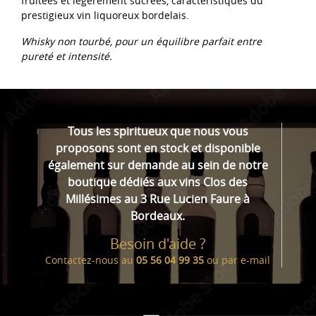
fruitées et légèrement sucrées, caractéristiques du
prestigieux vin liquoreux bordelais.
Whisky non tourbé, pour un équilibre parfait entre
pureté et intensité.
Tous les spiritueux que nous vous
proposons sont en stock et disponible
également sur demande au sein de notre
boutique dédiés aux vins Clos des
Millésimes au 3 Rue Lucien Faure à
Bordeaux.
Besoin d'aide ?
Contactez-nous au
05 56 04 99 35
ou par
e-mail