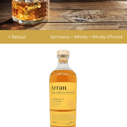
< Retour
Spiritueux
>
Whisky
>
Whisky d'Écosse