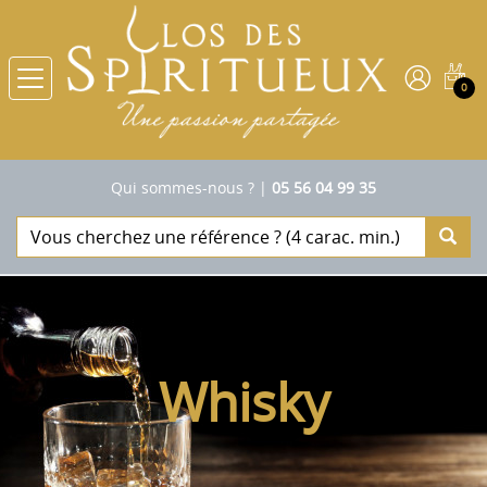
0
Qui sommes-nous ?
|
05 56 04 99 35
Whisky