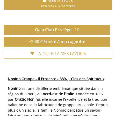
ALERTE STOCK
réservée aux membres
Gain Club Privilège
: 10
+2.40 € / unité à ma cagnotte
AJOUTER A MES FAVORIS
Nonino Grappa - Il Prosecco - 38% | Clos des Spiritueux
Nonino
est une distillerie emblématique située dans la
région du Frioul, au
nord-est de l’Italie
. Fondée en 1897
par
Orazio Nonino
, elle incarne l’excellence et la tradition
italienne dans la fabrication de grappa artisanale. Depuis
plus d’un siècle, la famille Nonino perpétue un savoir-
faire unique, transmis de génération en génération,