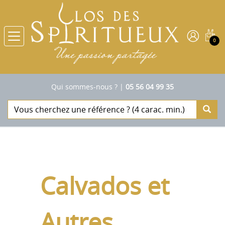
0
Qui sommes-nous ?
|
05 56 04 99 35
Calvados et
Autres