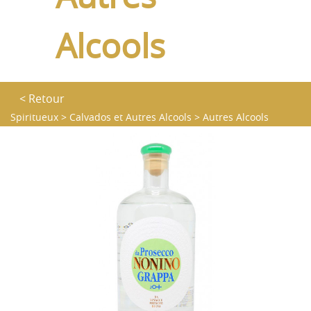
Alcools
< Retour
Spiritueux
>
Calvados et Autres Alcools
>
Autres Alcools