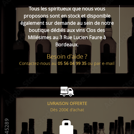
Tous les spiritueux que nous vous
proposons sont en stock et disponible
également sur demande au sein de notre
boutique dédiés aux vins Clos des
Millésimes au 3 Rue Lucien Faure à
Bordeaux.
Besoin d'aide ?
Contactez-nous au
05 56 04 99 35
ou par
e-mail
LIVRAISON OFFERTE
Dès 200€ d'achat