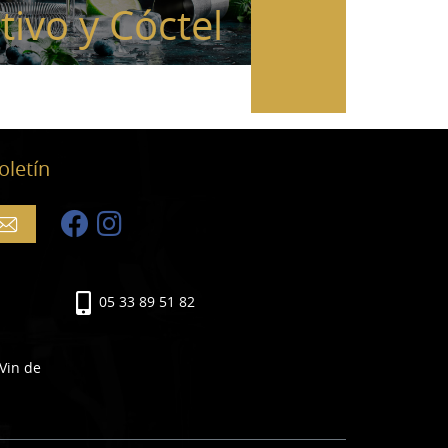
tivo y Cóctel
oletín
05 33 89 51 82
 Vin de