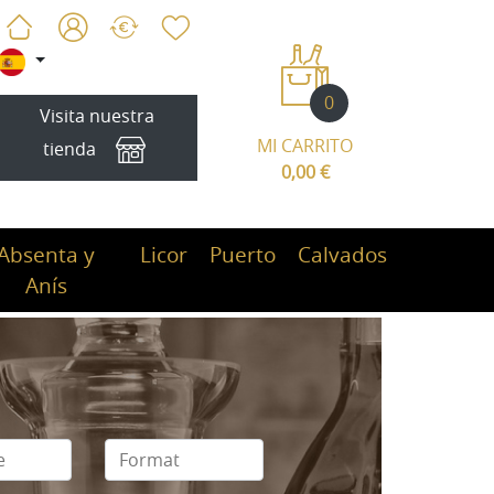
0
Visita nuestra
MI CARRITO
tienda
0,00 €
Absenta y
Licor
Puerto
Calvados
Anís