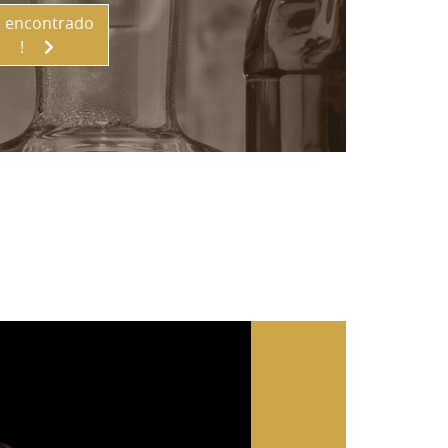
 encontrado
!