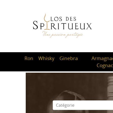
Ron
Whisky
Ginebra
Armagnac
Cogna