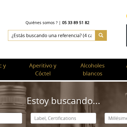
Quiénes somos ?
|
05 33 89 51 82
 y
Aperitivo y
Alcoholes
c
Cóctel
blancos
Estoy buscando...