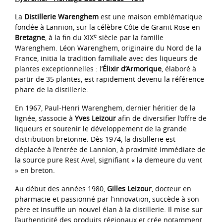
La
Distillerie Warenghem
est une maison emblématique
fondée à Lannion, sur la célèbre Côte de Granit Rose en
e
Bretagne
, à la fin du XIX
siècle par la famille
Warenghem. Léon Warenghem, originaire du Nord de la
France, initia la tradition familiale avec des liqueurs de
plantes exceptionnelles : l’
Élixir d’Armorique
, élaboré à
partir de 35 plantes, est rapidement devenu la référence
phare de la distillerie.
En 1967, Paul-Henri Warenghem, dernier héritier de la
lignée, s’associe à
Yves Leizour
afin de diversifier l’offre de
liqueurs et soutenir le développement de la grande
distribution bretonne. Dès 1974, la distillerie est
déplacée à l’entrée de Lannion, à proximité immédiate de
la source pure Rest Avel, signifiant « la demeure du vent
» en breton.
Au début des années 1980,
Gilles Leizour
, docteur en
pharmacie et passionné par l’innovation, succède à son
père et insuffle un nouvel élan à la distillerie. Il mise sur
l’authenticité des produits régionaux et crée notamment