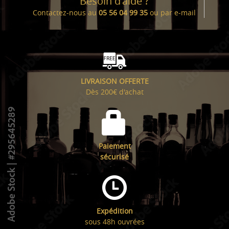
Besoin d'aide ?
Contactez-nous au
05 56 04 99 35
ou par
e-mail
LIVRAISON OFFERTE
Dès 200€ d'achat
Paiement
sécurisé
Expédition
sous 48h ouvrées