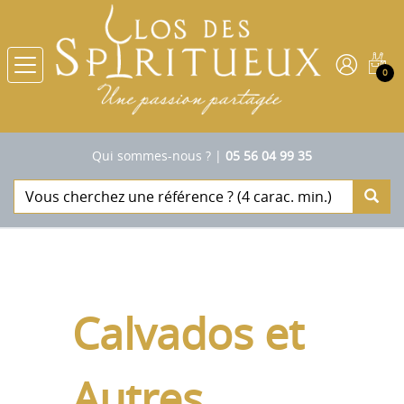
0
Qui sommes-nous ?
|
05 56 04 99 35
Calvados et
Autres