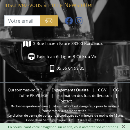
inscrivez-vous à notre Newsletter
3 Rue Lucien Faure 33300 Bordeaux
Face à arrêt Ligne B Cité du Vin
05 56 04 99 35
Qui sommes-nous ?
|
Engagements Qualité
|
C.G.V
C.G.U
|
L'offre PRIVILÈGE
|
Estimation des frais de livraison
|
Contact
® closdesspiritueux.com | L'abus d'alcool est dangereux pour la santé, à
consommer avec modération.
Interdiction de vente de boissons alcooliques aux mineurs de moins de 18 ans.
Code de la Santé publique , Art. L.3342-1 et L.3353-3
×
En poursuivant votre navigation sur ce site, vous acceptez nos
conditions