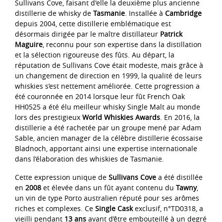
Sullivans Cove, faisant d'elle la deuxième plus ancienne
distillerie de whisky de
Tasmanie
. Installée à
Cambridge
depuis 2004, cette distillerie emblématique est
désormais dirigée par le maître distillateur
Patrick
Maguire
, reconnu pour son expertise dans la distillation
et la sélection rigoureuse des fûts. Au départ, la
réputation de Sullivans Cove était modeste, mais grâce à
un changement de direction en 1999, la qualité de leurs
whiskies s’est nettement améliorée. Cette progression a
été couronnée en 2014 lorsque leur fût French Oak
HH0525 a été élu meilleur whisky Single Malt au monde
lors des prestigieux
World Whiskies Awards
. En 2016, la
distillerie a été rachetée par un groupe mené par Adam
Sable, ancien manager de la célèbre distillerie écossaise
Bladnoch, apportant ainsi une expertise internationale
dans l’élaboration des whiskies de Tasmanie.
Cette expression unique de
Sullivans Cove
a été distillée
en
2008
et élevée dans un fût ayant contenu du
Tawny
,
un vin de type Porto australien réputé pour ses arômes
riches et complexes. Ce
Single Cask
exclusif, n°TD0318, a
vieilli pendant
13 ans
avant d’être embouteillé à un degré