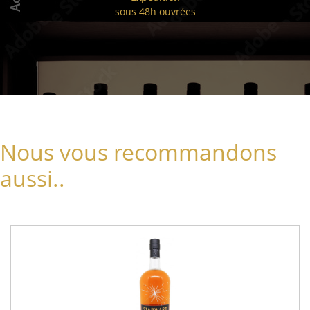
sous 48h ouvrées
Nous vous recommandons
aussi..