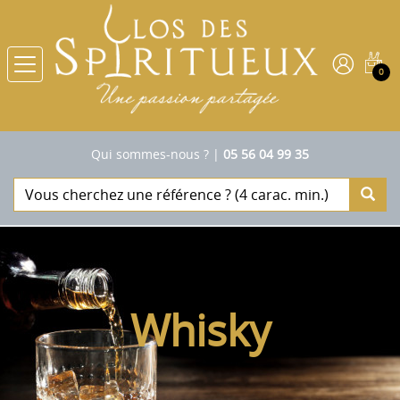
0
Qui sommes-nous ?
|
05 56 04 99 35
Whisky