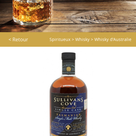
< Retour
Spiritueux
>
Whisky
>
Whisky d'Australie