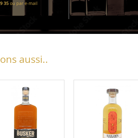
99 35
ou par
e-mail
ns aussi..