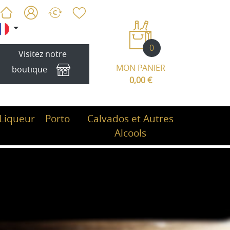
0
Visitez notre
MON PANIER
boutique
0,00 €
Liqueur
Porto
Calvados et Autres
Alcools