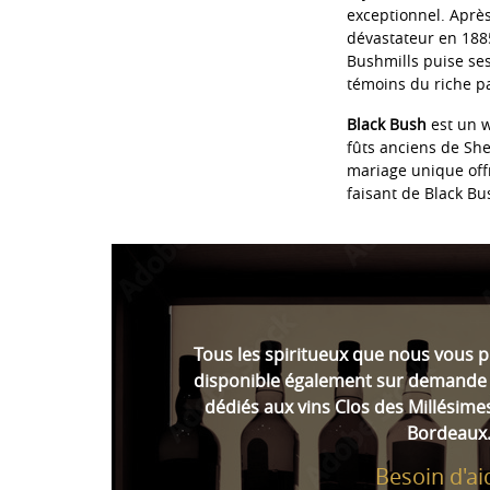
exceptionnel. Aprè
dévastateur en 1885
Bushmills puise ses
témoins du riche pas
Black Bush
est un w
fûts anciens de She
mariage unique offr
faisant de Black B
Tous les spiritueux que nous vous 
disponible également sur demande 
dédiés aux vins Clos des Millésime
Bordeaux
Besoin d'ai