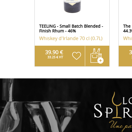
TEELING - Small Batch Blended -
The 
Finish Rhum - 46%
44.
Whiskey d'Irlande
70 cl (0.7L)
Whi
39.90 €
3
33.25 € HT