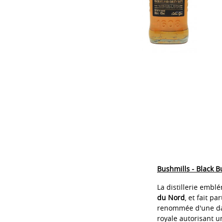
Bushmills - Black B
La distillerie emb
du Nord
, et fait 
renommée d'une date
royale autorisant u