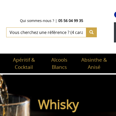
Qui sommes-nous ?
|
05 56 04 99 35
Apéritif &
Alcools
Absinthe &
Cocktail
Blancs
Anisé
Whisky