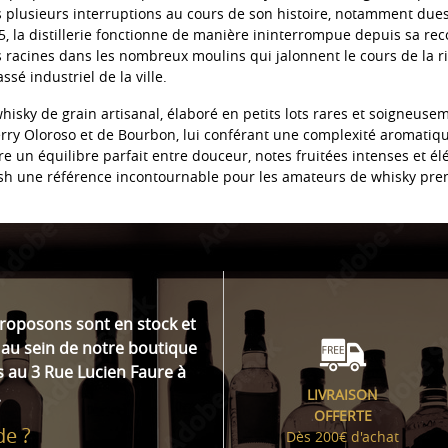
s plusieurs interruptions au cours de son histoire, notamment due
, la distillerie fonctionne de manière ininterrompue depuis sa re
 racines dans les nombreux moulins qui jalonnent le cours de la ri
sé industriel de la ville.
hisky de grain artisanal, élaboré en petits lots rares et soigneusem
rry Oloroso et de Bourbon, lui conférant une complexité aromatiqu
e un équilibre parfait entre douceur, notes fruitées intenses et él
ush une référence incontournable pour les amateurs de whisky pr
proposons sont en stock et
au sein de notre boutique
s au 3 Rue Lucien Faure à
.
LIVRAISON
OFFERTE
de ?
Dès 200€ d'achat