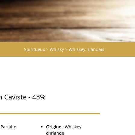
Spiritueux
>
Whisky
>
Whiskey Irlandais
n Caviste - 43%
 Parfaite
Origine
: Whiskey
d'Irlande