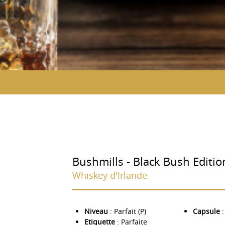
Bushmills - Black Bush Editio
Whiskey d'Irlande
Niveau
: Parfait (P)
Capsule
:
Etiquette
: Parfaite