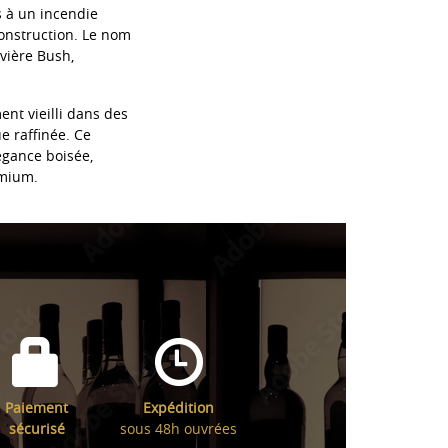
s à un incendie
construction. Le nom
vière Bush,
ent vieilli dans des
e raffinée. Ce
égance boisée,
emium.
Paiement
Expédition
sécurisé
sous 48h ouvrées