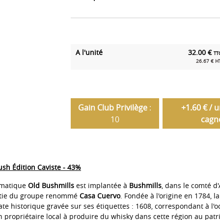
A l'unité
32.00 €
TT
26.67 € H
Gain Club Privilège
:
+1.60 € / 
10
cagn
ush Édition Caviste - 43%
lématique
Old Bushmills
est implantée à
Bushmills
, dans le comté d
partie du groupe renommé
Casa Cuervo
. Fondée à l'origine en 1784, la 
 historique gravée sur ses étiquettes : 1608, correspondant à l'oc
n propriétaire local à produire du whisky dans cette région au pat