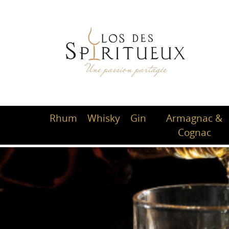
Rhum
Whisky
Gin
Armagnac &
Cognac