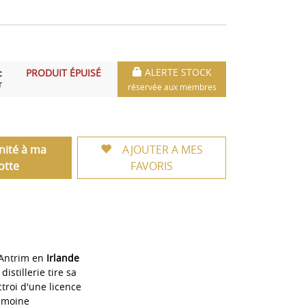
ALERTE STOCK
PRODUIT ÉPUISÉ
C
T
réservée aux membres
unité à ma
AJOUTER A MES
otte
FAVORIS
'Antrim en
Irlande
distillerie tire sa
troi d'une licence
rimoine