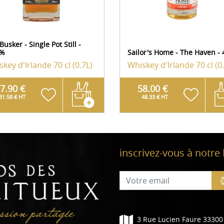
Busker - Single Pot Still -
3%
Sailor's Home - The Haven -
skey d'Irlande
70 cl (0.7L)
Whiskey d'Irlande
70 cl (0
7.90 €
58.00 €
31.58 € HT
48.33 € HT
inscrivez-vous à notre
3 Rue Lucien Faure 33300