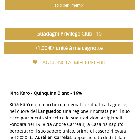
solo per i membri
Guadagni Privilege Club
: 10
+1.00 € / unité à ma cagnotte
AGGIUNGI AI MIEI PREFERITI
Kina Karo - Quinquina Blanc - 16%
Kina Karo
è un marchio emblematico situato a Lagrasse,
nel cuore del
Languedoc
, una regione rinomata per il suo
ricco patrimonio vinicolo e le sue tradizioni artigianali.
Fondata nel 1928 da André Carreau, la Casa ha saputo
perpetuare il suo sapere unico, prima di essere rilevata
nel 2020 da
Aurélien Carrelas
, appassionato di distillati