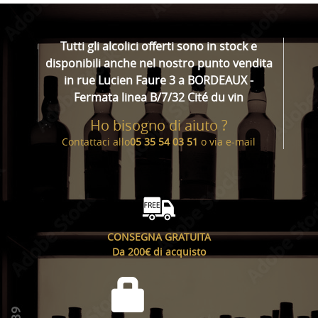
Tutti gli alcolici offerti sono in stock e
disponibili anche nel nostro punto vendita
in rue Lucien Faure 3 a BORDEAUX -
Fermata linea B/7/32 Cité du vin
Ho bisogno di aiuto ?
Contattaci allo
05 35 54 03 51
o via
e-mail
CONSEGNA GRATUITA
Da 200€ di acquisto