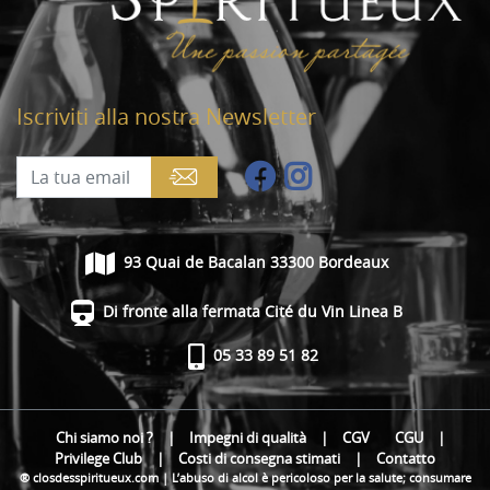
Iscriviti alla nostra Newsletter
93 Quai de Bacalan 33300 Bordeaux
Di fronte alla fermata Cité du Vin Linea B
05 33 89 51 82
Chi siamo noi ?
|
Impegni di qualità
|
CGV
CGU
|
Privilege Club
|
Costi di consegna stimati
|
Contatto
® closdesspiritueux.com | L’abuso di alcol è pericoloso per la salute; consumare