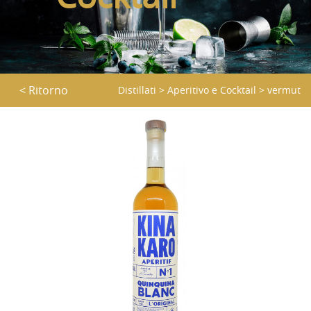
< Ritorno
Distillati
>
Aperitivo e Cocktail
>
vermut