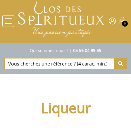
0
Qui sommes-nous ?
|
05 56 04 99 35
Liqueur