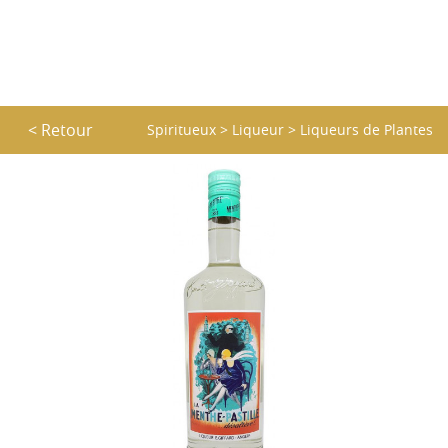
< Retour
Spiritueux
>
Liqueur
>
Liqueurs de Plantes