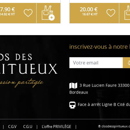
7.90 €
20.00 €
14.92 € HT
16.67 € HT
inscrivez-vous à notre
3 Rue Lucien Faure 33300
Bordeaux
Face à arrêt Ligne B Cité d
® closdesspiritueux.
|
C.G.V
C.G.U
|
L'offre PRIVILÈGE
|