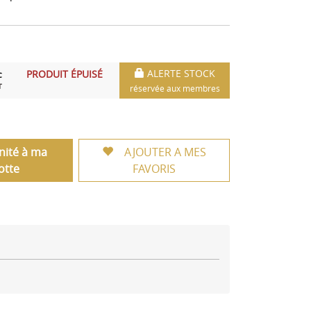
ALERTE STOCK
PRODUIT ÉPUISÉ
C
T
réservée aux membres
unité à ma
AJOUTER A MES
otte
FAVORIS