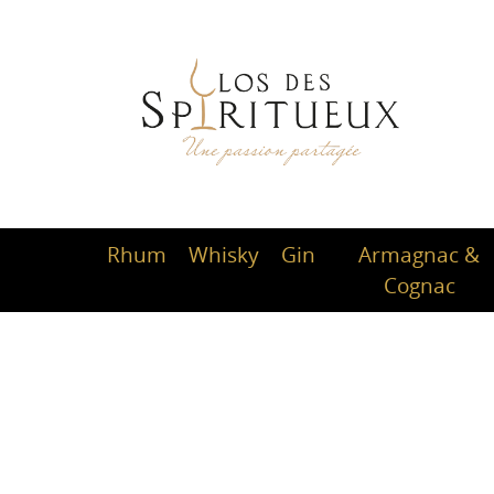
Rhum
Whisky
Gin
Armagnac &
Cognac