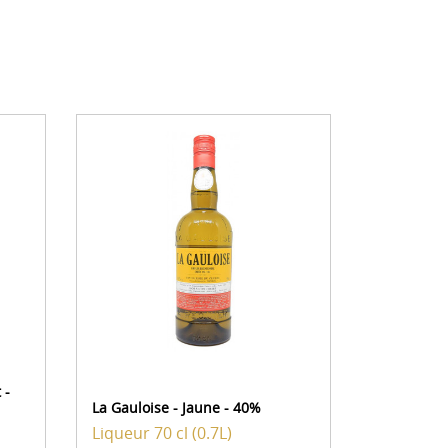
 -
Distilleri
La Gauloise - Jaune - 40%
Fleur de S
Liqueur
70 cl (0.7L)
Liqueur
7