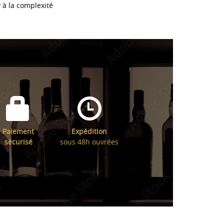
 à la complexité
Paiement
Expédition
sécurisé
sous 48h ouvrées