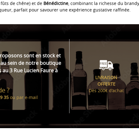
n fûts de chêne) et de
Bénédictine
, combinant la richesse du brandy
queur, parfait pour savourer une expérience gustative raffinée.
proposons sont en stock et
au sein de notre boutique
s au 3 Rue Lucien Faure à
.
LIVRAISON
OFFERTE
de ?
Dès 200€ d'achat
99 35
ou par
e-mail