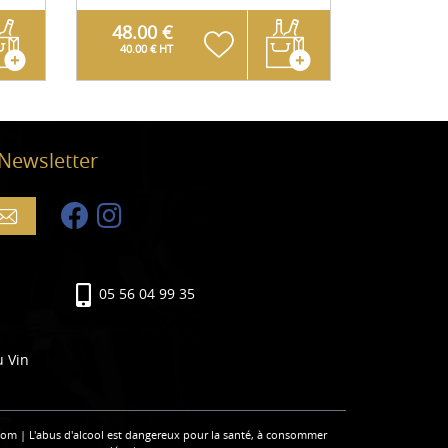
48.00 €
22.00
40.00 € HT
18.33 € 
 Newsletter
05 56 04 99 35
u Vin
com | L'abus d'alcool est dangereux pour la santé, à consommer