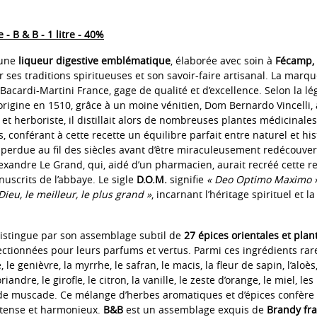
- B & B - 1 litre - 40%
 une
liqueur digestive emblématique
, élaborée avec soin à
Fécamp,
 ses traditions spiritueuses et son savoir-faire artisanal. La marqu
Bacardi-Martini France, gage de qualité et d’excellence. Selon la lé
rigine en 1510, grâce à un moine vénitien, Dom Bernardo Vincelli, 
et herboriste, il distillait alors de nombreuses plantes médicinale
, conférant à cette recette un équilibre parfait entre naturel et his
é perdue au fil des siècles avant d’être miraculeusement redécouver
exandre Le Grand, qui, aidé d’un pharmacien, aurait recréé cette re
nuscrits de l’abbaye. Le sigle
D.O.M.
signifie
« Deo Optimo Maximo 
Dieu, le meilleur, le plus grand »
, incarnant l’héritage spirituel et l
istingue par son assemblage subtil de
27 épices orientales et plan
tionnées pour leurs parfums et vertus. Parmi ces ingrédients rare
, le genièvre, la myrrhe, le safran, le macis, la fleur de sapin, l’aloès,
oriandre, le girofle, le citron, la vanille, le zeste d’orange, le miel, le
 de muscade. Ce mélange d’herbes aromatiques et d’épices confère 
ntense et harmonieux.
B&B
est un assemblage exquis de
Brandy fra