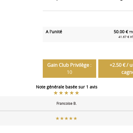
A l'unité
50.00 €
TT
41.67 € H
Gain Club Privilège
:
+2.50 € / 
10
cagn
Note générale basée sur 1 avis
Francoise B.