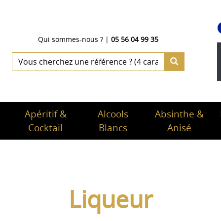
Qui sommes-nous ?
|
05 56 04 99 35
Apéritif &
Alcools
Absinthe &
Cocktail
Blancs
Anisé
Liqueur