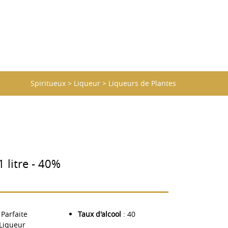
Spiritueux
>
Liqueur
>
Liqueurs de Plantes
1 litre - 40%
 Parfaite
Taux d'alcool
: 40
 Liqueur