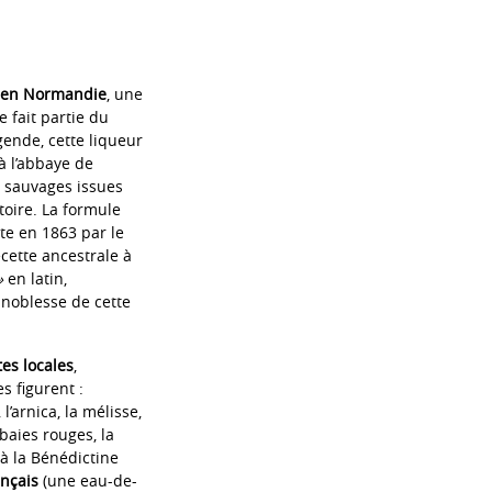
 en Normandie
, une
e fait partie du
gende, cette liqueur
à l’abbaye de
s sauvages issues
toire. La formule
te en 1863 par le
cette ancestrale à
»
en latin,
a noblesse de cette
tes locales
,
s figurent :
 l’arnica, la mélisse,
s baies rouges, la
à la Bénédictine
nçais
(une eau-de-