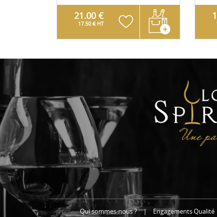
21.00 €
1
17.50 € HT
Qui sommes-nous ?
|
Engagements Qualité