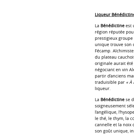
Liqueur Bénédictine 
La
Bénédictine
est
région réputée pour
prestigieux groupe 
unique trouve son o
Fécamp. Alchimiste 
du plateau cauchois
originale aurait ét
négociant en vin Al
partir d’anciens ma
traduisible par
« À 
liqueur.
La
Bénédictine
se d
soigneusement sélec
l’angélique, l’hysope
le thé, le thym, la c
cannelle et la noix
son goût unique, i