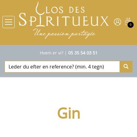
0
Hvem er vi?
|
05 35 54 03 51
Gin