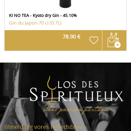
KI NO TEA - Kyoto dry Gin - 45.10%
Gin du Japon
70 cl (0.7L)
78.90 €
tilmeld dig vores nyhedsbrev