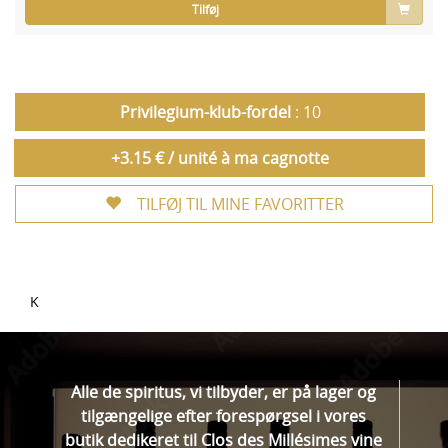
Tilføj
Privilegium-klub-fordel
: 10
+3.15 € / unité à ma cagnotte
TILFØJ TIL MINE FAVORITTER
K
Alle de spiritus, vi tilbyder, er på lager og
tilgængelige efter forespørgsel i vores
butik dedikeret til Clos des Millésimes vine