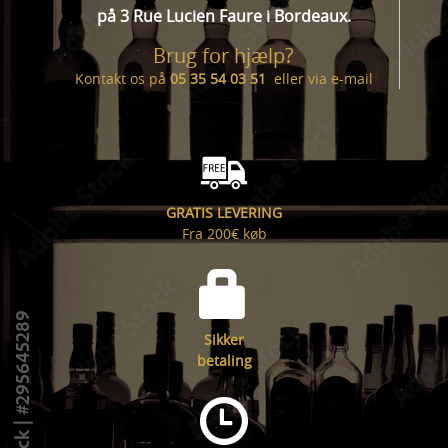
på 3 Rue Lucien Faure i Bordeaux.
Brug for hjælp?
Kontakt os på
05 35 54 03 51
eller via
e-mail
GRATIS LEVERING
Fra 200€ køb
Sikker
betaling