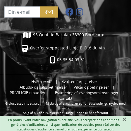
93 Quai de Bacalan 33300 Bordeaux
Overfor stoppested Linje B Cité du Vin
05 35 54 03 51
Hvem er vi?
|
Kvalitetsforpligtelser
|
Afbuds- og salgsbetingelser
Vilkår og betingelser
|
PRIVILIGIE-tilbuddet
|
Estimering af leveringsomkostninger
|
Kontakt
® closdesspiritueux.com | Misbrug af alkohol er sundhedsskadeligt; nydes med
måde.
Salg af alkoholiske drikke til unge under 18 år er forbudt
×
En poursuivant votre navigation sur ce site, vous acceptez nos
conditions
générales d'utilisation
, ainsi que l'utilisation de cookies pour réaliser des
statistiques d'audience et améliorer votre expérience utilisateur.