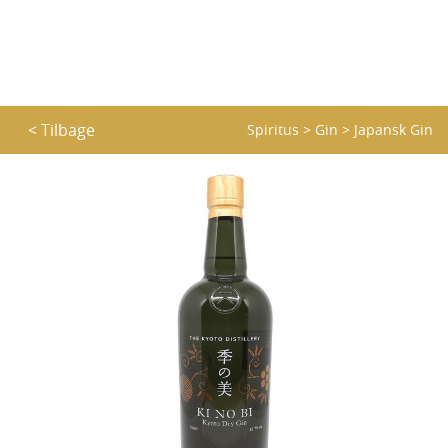
< Tilbage
Spiritus
>
Gin
>
Japansk Gin