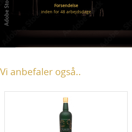
Forsendelse
inden for 48 arbejdsdage
Vi anbefaler også..