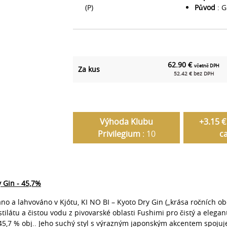
(P)
Původ
: G
62.90 €
včetně DPH
Za kus
52.42 € bez DPH
Výhoda Klubu
+3.15 €
Privilegium
: 10
c
y Gin - 45,7%
no a lahvováno v Kjótu, KI NO BI – Kyoto Dry Gin („krása ročních o
tilátu a čistou vodu z pivovarské oblasti Fushimi pro čistý a elegan
5,7 % obj.. Jeho suchý styl s výrazným japonským akcentem spojuj