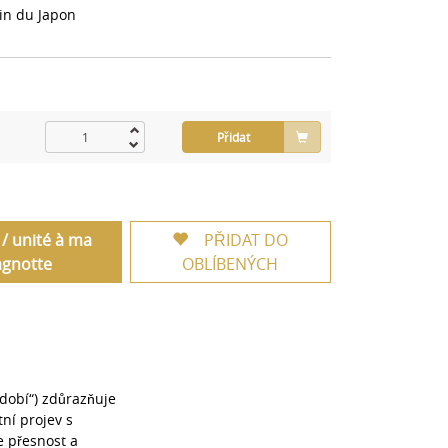
in du Japon
Přidat
 / unité à ma
PŘIDAT DO
agnotte
OBLÍBENÝCH
bdobí“) zdůrazňuje
tní projev s
e přesnost a