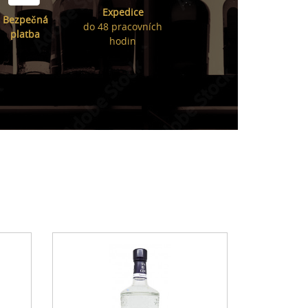
Expedice
Bezpečná
do 48 pracovních
platba
hodin