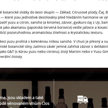
 botanické složky do šesti skupin — Základ, Citrusové plody, Čaj, By
 — které jsou jednotlivě destilovány před hledáním harmonie ve vý
atří yuzu a citron, sanshō (a kinome), zázvor, gyokuro čaj z Uji, bam
ně jako akamatsu (japonská červená borovice) vedle jalovce a kosat
bízí pozoruhodnou aromatickou čitelnost a krystalickou texturu.
žest yuzu prolíná s kořeněnou nitkou sanshō. V chuti je přesný a s
onské botanické tóny, zatímco závěr jemně zahřívá zázvor s deliká
jako G&T (s kůrou yuzu nebo citronu), čistý Martini nebo v Yuzu Gi
nerální čistoty.
íme, jsou skladem a také
hodě věnovaném vínům Clos