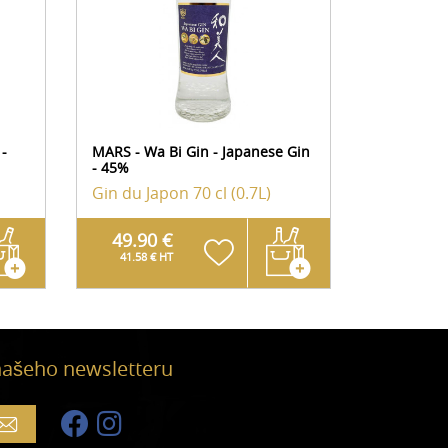
 -
MARS - Wa Bi Gin - Japanese Gin
- 45%
NIKKA - Co
Gin du Japon
70 cl (0.7L)
Gin du J
49.90 €
39.90
41.58 € HT
33.25 € 
 našeho newsletteru