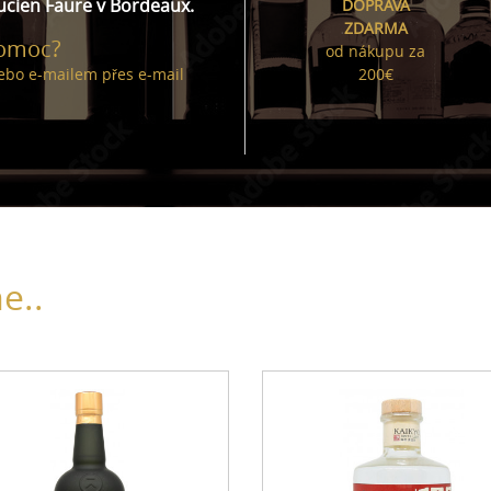
ucien Faure v Bordeaux.
DOPRAVA
ZDARMA
pomoc?
od nákupu za
ebo e-mailem přes
e-mail
200€
e..