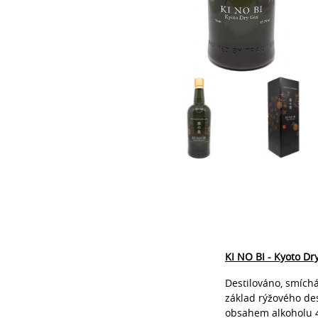
KI NO BI - Kyoto Dr
Destilováno, smíchá
základ rýžového des
obsahem alkoholu 4