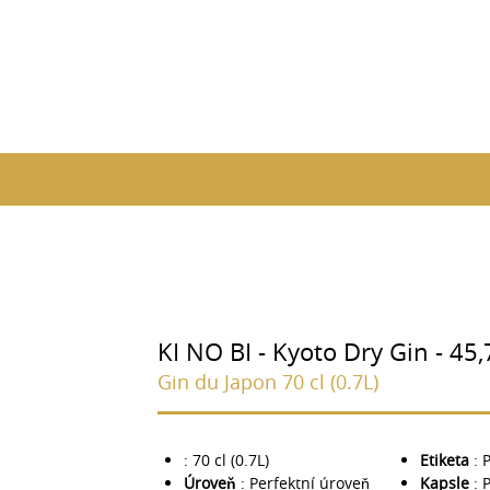
KI NO BI - Kyoto Dry Gin - 45
Gin du Japon 70 cl (0.7L)
: 70 cl (0.7L)
Etiketa
: 
Úroveň
: Perfektní úroveň
Kapsle
: 