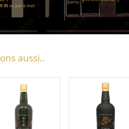
99 35
ou par
e-mail
ns aussi..