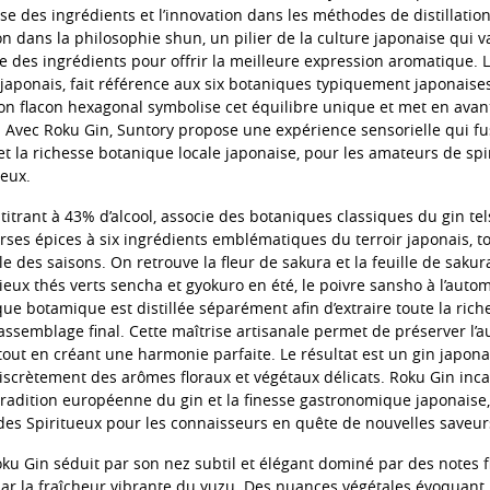
se des ingrédients et l’innovation dans les méthodes de distillation
on dans la philosophie shun, un pilier de la culture japonaise qui va
te des ingrédients pour offrir la meilleure expression aromatique.
en japonais, fait référence aux six botaniques typiquement japonaise
Son flacon hexagonal symbolise cet équilibre unique et met en avant
. Avec Roku Gin, Suntory propose une expérience sensorielle qui fu
et la richesse botanique locale japonaise, pour les amateurs de spi
ueux.
titrant à 43% d’alcool, associe des botaniques classiques du gin tel
rses épices à six ingrédients emblématiques du terroir japonais, to
e des saisons. On retrouve la fleur de sakura et la feuille de sakur
ieux thés verts sencha et gyokuro en été, le poivre sansho à l’autom
ue botamique est distillée séparément afin d’extraire toute la riche
assemblage final. Cette maîtrise artisanale permet de préserver l’a
out en créant une harmonie parfaite. Le résultat est un gin japonai
iscrètement des arômes floraux et végétaux délicats. Roku Gin inca
tradition européenne du gin et la finesse gastronomique japonaise,
des Spiritueux pour les connaisseurs en quête de nouvelles saveur
oku Gin séduit par son nez subtil et élégant dominé par des notes f
 par la fraîcheur vibrante du yuzu. Des nuances végétales évoquant 