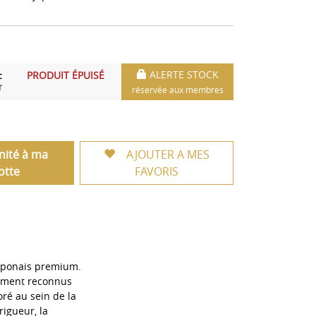
ALERTE STOCK
PRODUIT ÉPUISÉ
C
T
réservée aux membres
unité à ma
AJOUTER A MES
otte
FAVORIS
japonais premium.
alement reconnus
oré au sein de la
rigueur, la