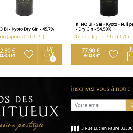
KI NO BI - Sei - Kyoto - Full p
O BI - Kyoto Dry Gin - 45,7%
- Dry Gin - 54.50%
 du Japon
70 cl (0.7L)
Gin du Japon
70 cl (0.7L)
2.90 €
77.90 €
52.42 € HT
64.92 € HT
inscrivez-vous à notre
3 Rue Lucien Faure 33300