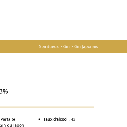
Spiritueux
>
Gin
>
Gin Japonais
43%
 Parfaite
Taux d'alcool
: 43
 Gin du Japon