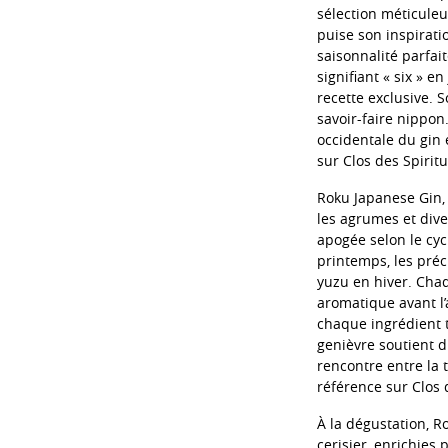
sélection méticuleu
puise son inspirati
saisonnalité parfai
signifiant « six » 
recette exclusive. 
savoir-faire nippon
occidentale du gin 
sur Clos des Spirit
Roku Japanese Gin, 
les agrumes et dive
apogée selon le cycl
printemps, les préc
yuzu en hiver. Chaq
aromatique avant l’
chaque ingrédient t
genièvre soutient d
rencontre entre la 
référence sur Clos 
À la dégustation, R
cerisier, enrichies