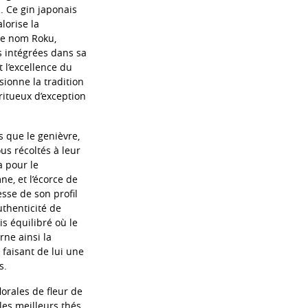
. Ce gin japonais
lorise la
 Le nom Roku,
s intégrées dans sa
 l’excellence du
sionne la tradition
ritueux d’exception
s que le genièvre,
us récoltés à leur
a pour le
ne, et l’écorce de
sse de son profil
uthenticité de
s équilibré où le
rne ainsi la
 faisant de lui une
s.
lorales de fleur de
les meilleurs thés