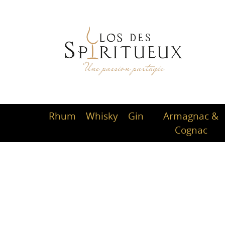
Rhum
Whisky
Gin
Armagnac &
Cognac