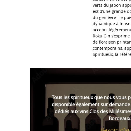
verts du Japon appo
est d’une grande do
du genièvre. Le poi
dynamique à l’ense
accents légèrement 
Roku Gin s’exprime
de floraison printan
contemporains, app
Spiritueux, la réfé
Tous les spiritueux que nous vous 
disponible également sur demande 
dédiés aux vins Clos des Millésime
Bordeaux
Besoin d'ai