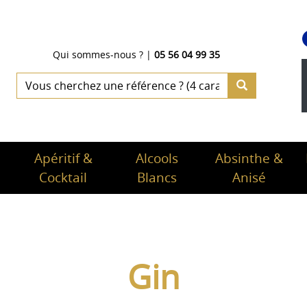
Qui sommes-nous ?
|
05 56 04 99 35
Apéritif &
Alcools
Absinthe &
Cocktail
Blancs
Anisé
Gin