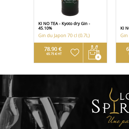
KI NO TEA - Kyoto dry Gin -
45.10%
KI N
Gin du Japon
70 cl (0.7L)
Gin
78.90 €
6
65.75 € HT