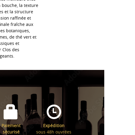
 bouche, la texture
s et la structure
sion raffinée et
nale fraîche aux
ses botaniques,
es, de thé vert et
assiques et
r Clos des
geants.
Paiement
Expédition
sécurisé
sous 48h ouvrées