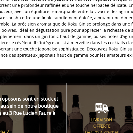
rtent une profondeur raffinée et une touche herbacée délicate. En
uceur, avec un équilibre remarquable entre la vivacité des agrume
vre sansho offre une finale subtilement épicée, ajoutant une dimen
mble. La précision aromatique de Roku Gin se prolonge dans une fi
poivrés. Idéal en dégustation pure pour apprécier la richesse de 
 pleinement dans un gin tonic haut de gamme, où ses notes d’agrum
ière se révèlent. Il s’intègre aussi à merveille dans les cocktails cl
ortant une touche japonaise sophistiquée. Découvrez Roku Gin su
rence des spiritueux japonais haut de gamme pour les amateurs exi
proposons sont en stock et
au sein de notre boutique
s au 3 Rue Lucien Faure à
.
LIVRAISON
OFFERTE
de ?
Dès 200€ d'achat