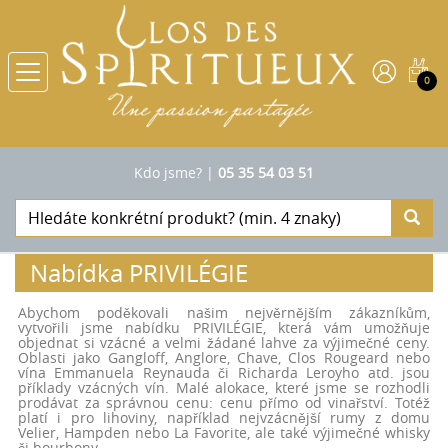
0
Kdo jsme?
|
05 35 54 03 51
Nabídka PRIVILÉGIE
Abychom poděkovali našim nejvěrnějším zákazníkům,
vytvořili jsme nabídku PRIVILÉGIE, která vám umožňuje
objednat si vzácné a velmi žádané lahve za výjimečné ceny.
Oblasti jako Gangloff, Anglore, Chave, Clos Rougeard nebo
vína Emmanuela Reynauda či Richarda Leroyho atd. jsou
příklady vzácných vín. Malé alokace, které jsme se rozhodli
prodávat za správnou cenu: cenu přímo od vinařství. Totéž
platí i pro lihoviny, například nejvzácnější rumy z domu
Velier, Hampden nebo La Favorite, ale také výjimečné whisky
či bourbony.