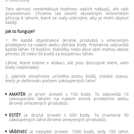
Tato věrnost neodměňuje hodnotu vašich nákupů, ale vaši
pravidelnost. Chceme tak otevřít skutečným milovníkům
přístup k lahvím, které se staly vzácnými, aby je mohl objevit
každý.
Jak to funguje?
1. Při každé objednávce (kromě produktů s omezeným
prodejem) na našem webu sbíráte body. Průměrně odpovídá
každá láhev 10 bodům. Nabídky nebo akce vám mohou občas
přinést 20 nebo 50 bodů za koupenou láhev.
Láhve, které máme v alokaci, ale jsou dostupné všem, vám
body nepřinášejí.
2. Jakmile dosáhnete určitého počtu bodů, získáte status,
který je definován počtem zakoupených lahví.
AMATÉR
je první úroveň s 150 body. To odpovídá 15
zakoupeným lahvím na našem online prodejním webu
(kromě omezených produktů).
ESTÉT
je druhá úroveň s 500 body. To znamená 50
zakoupených lahví (kromě omezených produktů).
VÁŠENEC
je nejvyšší úroveň. 1500 bodů, tedy 150 lahví,