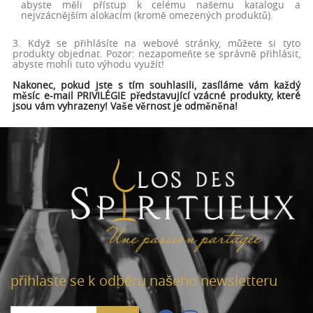
abyste měli přístup k celému našemu katalogu a
nejvzácnějším alokacím (kromě omezených produktů).
3. Když se přihlásíte na webové stránky, můžete si tyto
produkty objednat. Pozor: nezapomeňte se správně přihlásit,
abyste mohli tuto výhodu využít!
Nakonec, pokud jste s tím souhlasili, zasíláme vám každý
měsíc e-mail PRIVILÉGIE představující vzácné produkty, které
jsou vám vyhrazeny! Vaše věrnost je odměněna!
přihlaste se k odběru našeho newsletteru