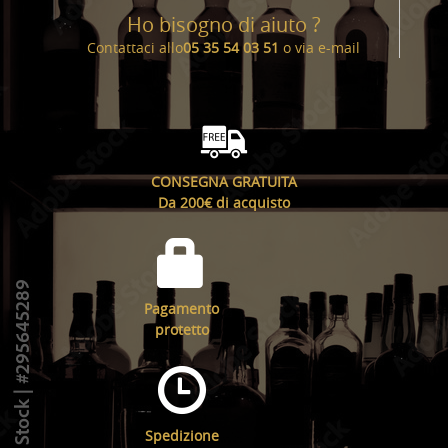
Ho bisogno di aiuto ?
Contattaci allo
05 35 54 03 51
o via
e-mail
CONSEGNA GRATUITA
Da 200€ di acquisto
Pagamento
protetto
Spedizione