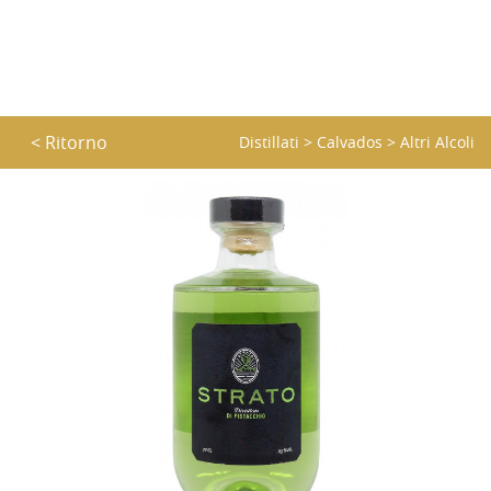
< Ritorno
Distillati
>
Calvados
>
Altri Alcoli