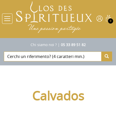
0
Chi siamo noi ?
|
05 33 89 51 82
Calvados