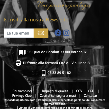
Iscriviti alla nostra Newsletter
93 Quai de Bacalan 33300 Bordeaux
Di fronte alla fermata Cité du Vin Linea B
05 33 89 51 82
Chi siamo noi ?
|
Impegni di qualità
|
CGV
CGU
|
Privilege Club
|
Costi di consegna stimati
|
Contatto
® closdesspiritueux.com | L’abuso di alcol è pericoloso per la salute; consumare
con moderazione.
È vietata la vendita di bevande alcoliche ai minori di 18 anni.