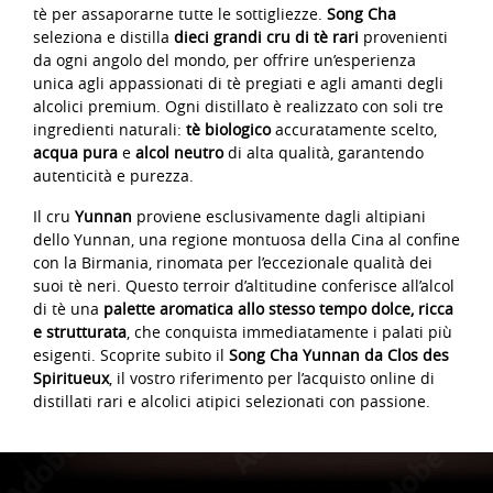
tè per assaporarne tutte le sottigliezze.
Song Cha
seleziona e distilla
dieci grandi cru di tè rari
provenienti
da ogni angolo del mondo, per offrire un’esperienza
unica agli appassionati di tè pregiati e agli amanti degli
alcolici premium. Ogni distillato è realizzato con soli tre
ingredienti naturali:
tè biologico
accuratamente scelto,
acqua pura
e
alcol neutro
di alta qualità, garantendo
autenticità e purezza.
Il cru
Yunnan
proviene esclusivamente dagli altipiani
dello Yunnan, una regione montuosa della Cina al confine
con la Birmania, rinomata per l’eccezionale qualità dei
suoi tè neri. Questo terroir d’altitudine conferisce all’alcol
di tè una
palette aromatica allo stesso tempo dolce, ricca
e strutturata
, che conquista immediatamente i palati più
esigenti. Scoprite subito il
Song Cha Yunnan da Clos des
Spiritueux
, il vostro riferimento per l’acquisto online di
distillati rari e alcolici atipici selezionati con passione.