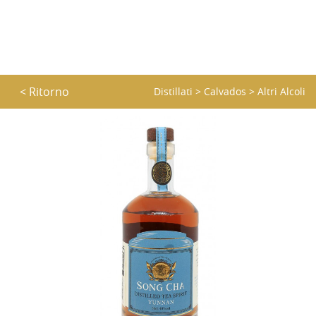
< Ritorno
Distillati
>
Calvados
>
Altri Alcoli