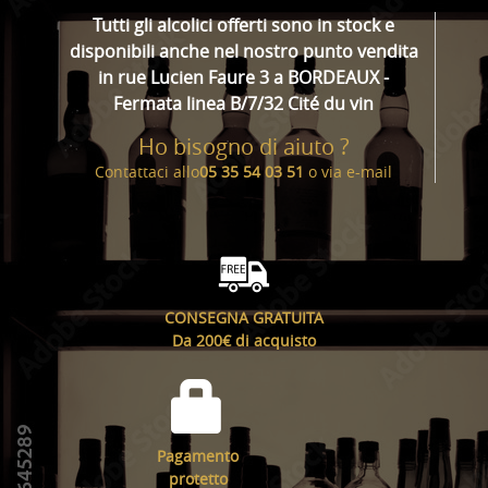
Tutti gli alcolici offerti sono in stock e
disponibili anche nel nostro punto vendita
in rue Lucien Faure 3 a BORDEAUX -
Fermata linea B/7/32 Cité du vin
Ho bisogno di aiuto ?
Contattaci allo
05 35 54 03 51
o via
e-mail
CONSEGNA GRATUITA
Da 200€ di acquisto
Pagamento
protetto