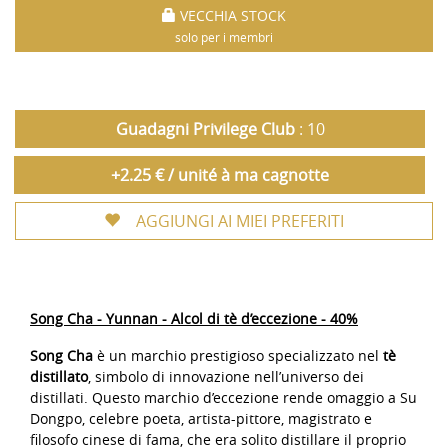
VECCHIA STOCK
solo per i membri
Guadagni Privilege Club
: 10
+2.25 € / unité à ma cagnotte
AGGIUNGI AI MIEI PREFERITI
Song Cha - Yunnan - Alcol di tè d’eccezione - 40%
Song Cha
è un marchio prestigioso specializzato nel
tè
distillato
, simbolo di innovazione nell’universo dei
distillati. Questo marchio d’eccezione rende omaggio a Su
Dongpo, celebre poeta, artista-pittore, magistrato e
filosofo cinese di fama, che era solito distillare il proprio