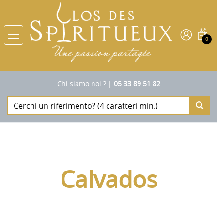
0
Chi siamo noi ?
|
05 33 89 51 82
Calvados