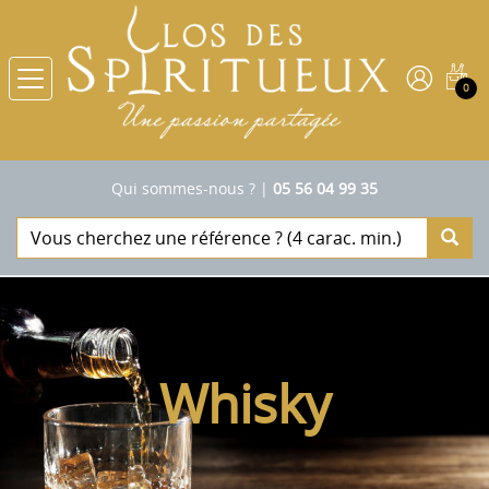
0
Qui sommes-nous ?
|
05 56 04 99 35
Whisky