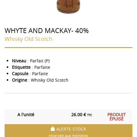
WHYTE AND MACKAY- 40%
Whisky Old Scotch
Niveau
: Parfait (P)
Etiquette
: Parfaite
Capsule
: Parfaite
Origine
: Whisky Old Scotch
A l'unité
26.00 €
PRODUIT
TTC
ÉPUISÉ
ALERTE STOCK
réservée aux membres