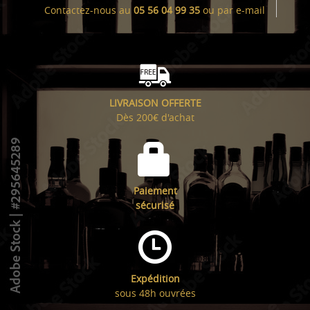
Contactez-nous au
05 56 04 99 35
ou par
e-mail
LIVRAISON OFFERTE
Dès 200€ d'achat
Paiement
sécurisé
Expédition
sous 48h ouvrées