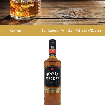
< Retour
Spiritueux
>
Whisky
>
Whisky d'Écosse