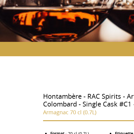
Hontambère - RAC Spirits - A
Colombard - Single Cask #C1 
Armagnac 70 cl (0.7L)
Format
: 70 cl (0.7L)
Etiquette