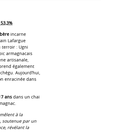
 53,3%
mbère
incarne
vain Lafargue
terroir : Ugni
mbic armagnacais
ne artisanale,
mprend également
uchégu. Aujourd’hui,
ion enracinée dans
17 ans
dans un chai
rmagnac.
 mêlent à la
, soutenue par un
ce, révélant la