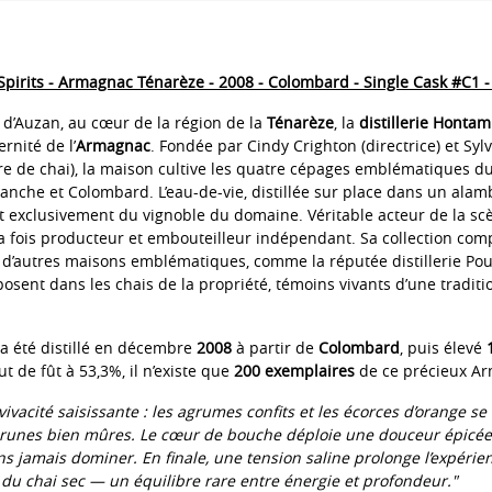
pirits - Armagnac Ténarèze - 2008 - Colombard - Single Cask #C1 -
 d’Auzan, au cœur de la région de la
Ténarèze
, la
distillerie Honta
ernité de l’
Armagnac
. Fondée par Cindy Crighton (directrice) et Syl
ître de chai), la maison cultive les quatre cépages emblématiques du 
Blanche et Colombard. L’eau-de-vie, distillée sur place dans un ala
t exclusivement du vignoble du domaine. Véritable acteur de la scè
a fois producteur et embouteilleur indépendant. Sa collection co
s d’autres maisons emblématiques, comme la réputée distillerie Po
posent dans les chais de la propriété, témoins vivants d’une tradit
a été distillé en décembre
2008
à partir de
Colombard
, puis élevé
t de fût à 53,3%, il n’existe que
200 exemplaires
de ce précieux A
vivacité saisissante : les agrumes confits et les écorces d’orange se
unes bien mûres. Le cœur de bouche déploie une douceur épicée
ans jamais dominer. En finale, une tension saline prolonge l’expérien
du chai sec — un équilibre rare entre énergie et profondeur."