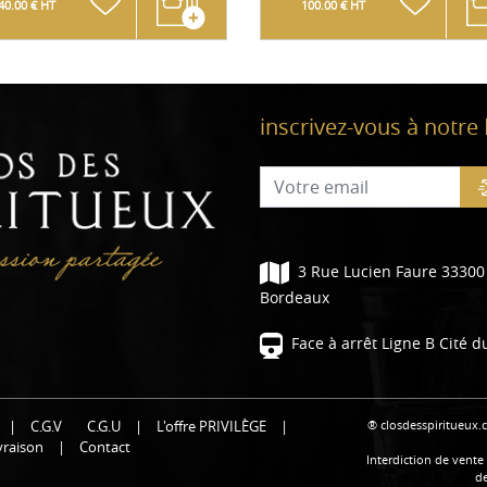
40.00 € HT
100.00 € HT
inscrivez-vous à notre
3 Rue Lucien Faure 33300
Bordeaux
Face à arrêt Ligne B Cité d
® closdesspiritueux.
|
C.G.V
C.G.U
|
L'offre PRIVILÈGE
|
ivraison
|
Contact
Interdiction de vent
de