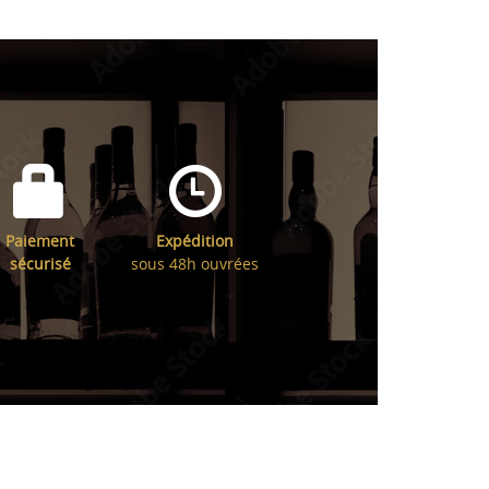
Paiement
Expédition
sécurisé
sous 48h ouvrées