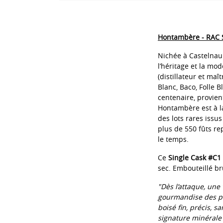
Hontambère - RAC S
Nichée à Castelnau
l’héritage et la mod
(distillateur et ma
Blanc, Baco, Folle 
centenaire, provien
Hontambère est à l
des lots rares issu
plus de 550 fûts re
le temps.
Ce
Single Cask #C1
sec. Embouteillé bru
"
Dès l’attaque, une 
gourmandise des pr
boisé fin, précis, s
signature minérale 