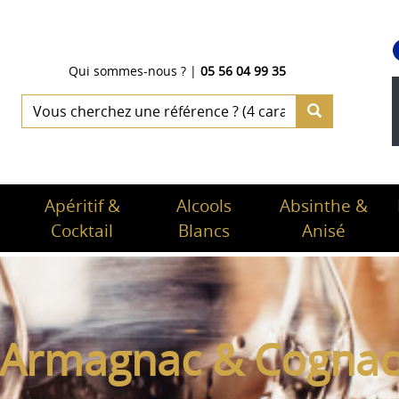
Qui sommes-nous ?
|
05 56 04 99 35
Apéritif &
Alcools
Absinthe &
Cocktail
Blancs
Anisé
Armagnac & Cogna