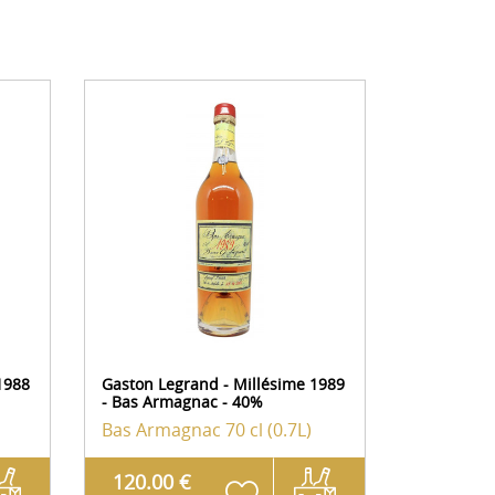
1988
Gaston Legrand - Millésime 1989
Gaston Leg
- Bas Armagnac - 40%
- Bas Arm
Bas Armagnac
70 cl (0.7L)
Bas Arm
120.00 €
115.00