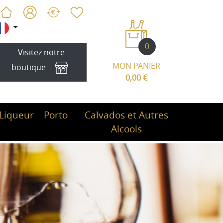
0
Visitez notre
MON PANIER
boutique
0,00 €
Liqueur
Porto
Calvados et Autres
Alcools
c