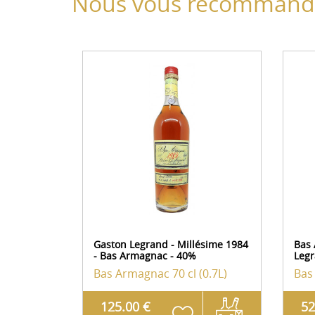
Nous vous recommando
Gaston Legrand - Millésime 1984
Bas 
- Bas Armagnac - 40%
Legr
Bas Armagnac
70 cl (0.7L)
Bas
125.00 €
52