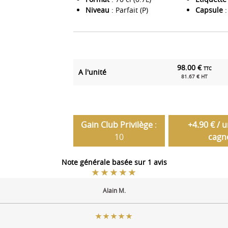
Niveau
: Parfait (P)
Capsule
:
98.00 €
TTC
A l'unité
81.67 € HT
Gain Club Privilège
:
+4.90 € / 
10
cagn
Note générale basée sur 1 avis
Alain M.