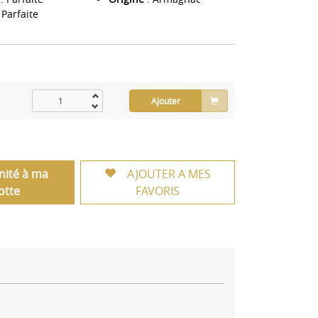
 Parfaite
Ajouter
unité à ma
AJOUTER A MES
otte
FAVORIS