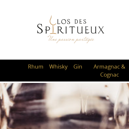
Rhum
Whisky
Gin
Armagnac &
Cognac