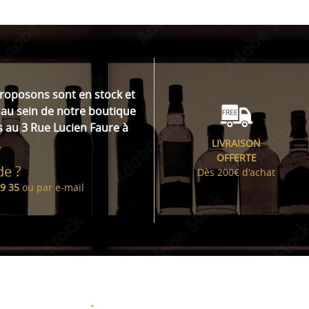
proposons sont en stock et
au sein de notre boutique
s au 3 Rue Lucien Faure à
.
LIVRAISON
OFFERTE
de ?
Dès 200€ d'achat
99 35
ou par
e-mail