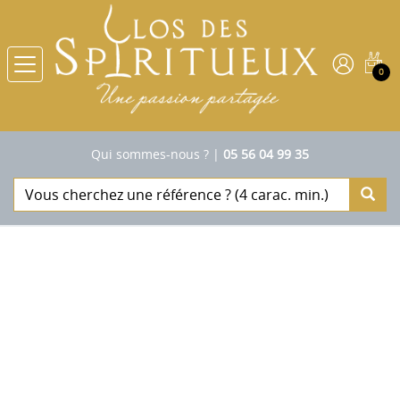
0
Qui sommes-nous ?
|
05 56 04 99 35