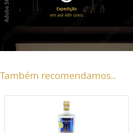
Expedição
em até 48h úteis
Também recomendamos..