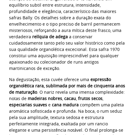
equilíbrio subtil entre estrutura, intensidade,
profundidade e elegância, característico das maiores
safras Bally. Os detalhes sobre a duração exata do
envelhecimento e o tipo preciso de barril permanecem
misteriosos, reforçando a aura mítica deste frasco, uma
verdadeira
relíquia de adega
a conservar
cuidadosamente tanto pelo seu valor histórico como pela
sua qualidade organolética excecional. Esta safra 1970
constitui uma aquisição imprescindível para qualquer
apaixonado ou colecionador de runs antigos
martinicanos de exceção.
Na degustação, esta cuvée oferece uma
expressão
organolética rara, sublimada por mais de cinquenta anos
de maturação
. O nariz revela uma imensa complexidade:
notas de
madeiras nobres
,
cacau
,
frutos secos
,
especiarias suaves
e
cana madura
compõem uma paleta
aromática sofisticada e profunda. Na boca, o rum seduz
pela sua amplitude, textura sedosa e estrutura
perfeitamente integrada, exaltada por um rancio
elegante e uma persistência notável. O final prolonga-se