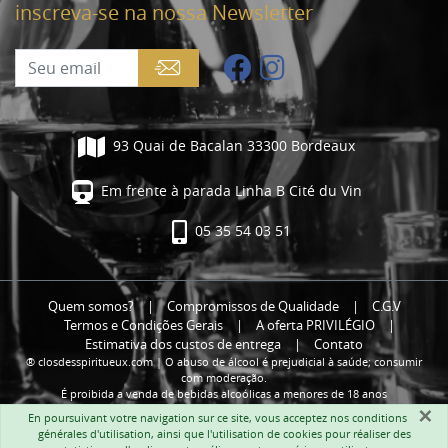
inscreva-se na nossa Newsletter
93 Quai de Bacalan 33300 Bordeaux
Em frente à parada Linha B Cité du Vin
05 35 54 03 51
Quem somos?
|
Compromissos de Qualidade
|
C.G.V
Termos e Condições Gerais
|
A oferta PRIVILÉGIO
|
Estimativa dos custos de entrega
|
Contato
® closdesspiritueux.com | O abuso de álcool é prejudicial à saúde; consumir
com moderação.
É proibida a venda de bebidas alcoólicas a menores de 18 anos
×
En poursuivant votre navigation sur ce site, vous acceptez nos
conditions
générales d'utilisation
, ainsi que l'utilisation de cookies pour réaliser des