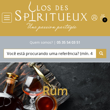
0
Quem somos?
|
05 35 54 03 51
Rum