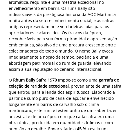
aromática, requinte e uma mestria excecional no
envelhecimento em barril. Os runs Bally são
indissociáveis da prestigiosa história da AOC Martinica,
muito antes do seu reconhecimento oficial, e as safras
antigas representam hoje verdadeiras joias para os
apreciadores esclarecidos. Os frascos da época,
reconhecíveis pela sua forma piramidal e apresentação
emblemática, são alvo de uma procura crescente entre
colecionadores de todo o mundo. O nome Bally evoca
imediatamente a noção de tempo, paciência e uma
abordagem patrimonial do rum de guarda, elevando
assim a sua reputação no cenário internacional.
O
Rhum Bally Safra 1970
impõe-se como uma
garrafa de
coleção de raridade excecional
, proveniente de uma safra
que entrou para a lenda dos espirituosos. Elaborado a
partir de sumo puro de cana-de-açúcar e envelhecido
longamente em barris de carvalho sob o clima
martinicano, este rum é testemunho de um saber-fazer
ancestral e de uma época em que cada safra era uma
obra única, produzida em quantidades ínfimas e com
atenção ao detalhe. Engarrafado a
45 %
, revela um