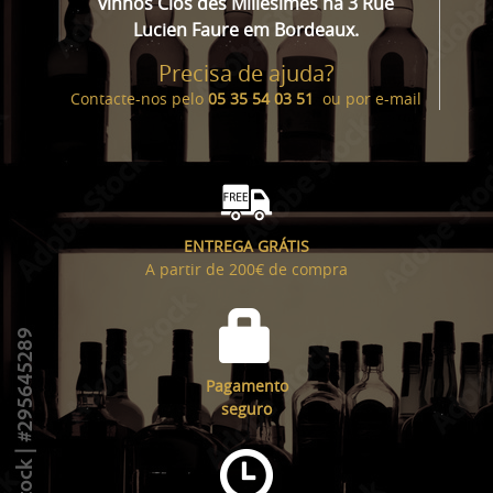
vinhos Clos des Millésimes na 3 Rue
Lucien Faure em Bordeaux.
Precisa de ajuda?
Contacte-nos pelo
05 35 54 03 51
ou por
e-mail
ENTREGA GRÁTIS
A partir de 200€ de compra
Pagamento
seguro