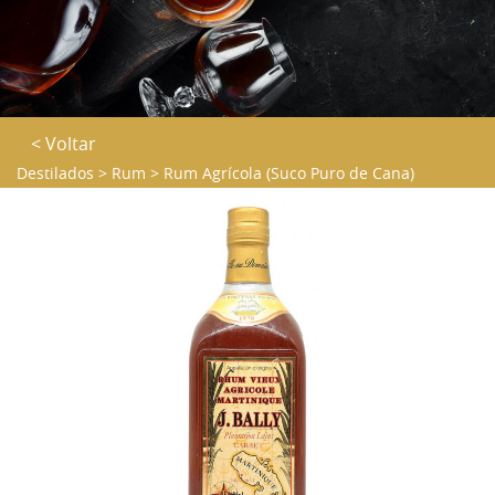
< Voltar
Destilados
>
Rum
>
Rum Agrícola (Suco Puro de Cana)