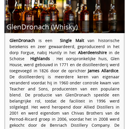
GlenDronach (Whisky)
GlenDronach
is een
Single Malt
van historische
betekenis en zeer gewaardeerd, geproduceerd in het
dorp Forgue, nabij Huntly in het
Aberdeenshire
in de
Schotse
Highlands
. Het oorspronkelijke huis, Glen
House, werd gebouwd in 1771 en de distilleerderij werd
toegevoegd in 1826 door de oprichter
James Allardice
.
De distilleerderij is meerdere keren van eigenaar
veranderd voordat hij in 1960 onder controle kwam van
Teacher and Sons, producenten van een populaire
blend. De productie van GlenDronach speelde een
belangrijke rol, totdat de faciliteit in 1996 werd
stilgelegd. Het werd heropend door Allied Distillers in
2001 en werd eigendom van Chivas Brothers van de
Pernod-Ricard groep in 2006, voordat het in 2008 werd
gekocht door de Benriach Distillery Company. De