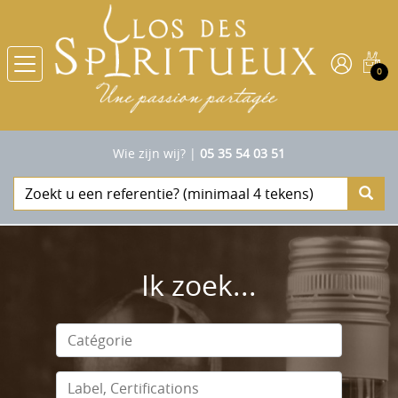
0
Wie zijn wij?
|
05 35 54 03 51
Ik zoek...